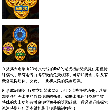
在猛獁大進擊有20條支付線的5x3的老虎機該遊戲提供兩種特
殊模式，帶有兩倍百搭符號的免費旋轉，可增加獎金，以及有
機會贏得迷你、次要、主要和大獎的獎金遊戲。
所形成5條賠付線並立即帶來獎金，然後這些符號消失，以增
加更多即將出現的符號獲勝的機會。如果出現任何獎勵符號，
特殊的火山功能有機會獲得額外的獎勵遊戲。透過猛獁峰探索
冰河時期的狂野本質和最佳獲勝機制獲勝！