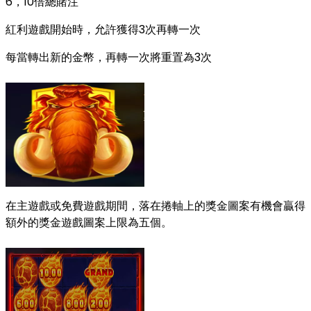
6，10倍總賭注
紅利遊戲開始時，允許獲得3次再轉一次
每當轉出新的金幣，再轉一次將重置為3次
在主遊戲或免費遊戲期間，落在捲軸上的獎金圖案有機會贏得
額外的獎金遊戲圖案上限為五個。