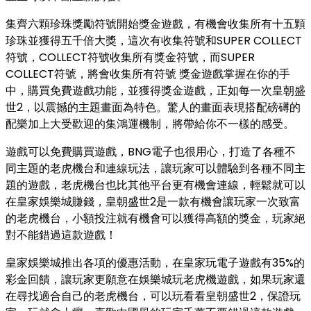
集齊六顆珍珠獎勵符號開始獎金遊戲，有機會收集所有十五顆
珍珠並獲得五千倍大獎，這次有收集符號和SUPER COLLECT
符號，COLLECT符號收集所有獎金符號，而SUPER
COLLECT符號，將會收集所有符號 獎金遊戲掌握在你的手
中，購買免費遊戲功能，並獲得獎金遊戲，正如每一次皇朝盛
世2，以震撼的主題畫面為特色。驚人的畫面表現搭配磅礡的
配樂加上大受歡迎的集鴻運機制，將帶給你不一樣的感受。
遊戲可以免費購買遊戲，BNG電子也很用心，打造了各種不
同主題的老虎機台和連線玩法，讓玩家可以體驗到各種不同主
題的遊戲，老虎機台也比其他平台更有機會連線，輕鬆就可以
在皇家娛樂城賺錢，皇朝盛世2是一款有機會讓玩家一次致富
的老虎機台，小額投注就有機會可以獲得高額的獎金，玩家絕
對不能錯過這款遊戲！
皇家娛樂城推出各項的優惠活動，在皇家玩電子遊戲有35%的
彩金回饋，讓玩家更願意在娛樂城玩老虎機遊戲，如果玩家還
在尋找適合自己的老虎機台，可以玩看看皇朝盛世2，保證玩