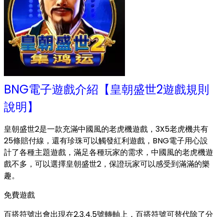
BNG電子遊戲介紹【皇朝盛世2遊戲規則
說明】
皇朝盛世2是一款充滿中國風的老虎機遊戲，3X5老虎機共有
25條賠付線，還有珍珠可以觸發紅利遊戲，BNG電子用心設
計了各種主題遊戲，滿足各種玩家的需求，中國風的老虎機遊
戲不多，可以選擇皇朝盛世2，保證玩家可以感受到滿滿的樂
趣。
免費遊戲
百搭符號出會出現在2.3.4.5號轉軸上，百搭符號可替代除了分