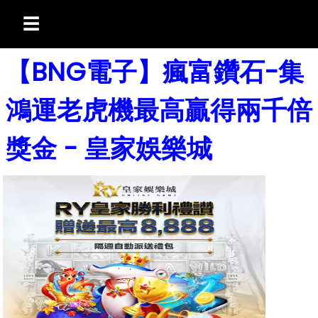
☰
【BNG電子】瘋富鑽石-集
鴻運老虎機最高贏得兩千倍
獎金 - 皇家娛樂城