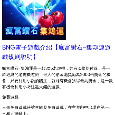
BNG電子遊戲介紹【瘋富鑽石-集鴻運遊
戲規則說明】
瘋富鑽石-集鴻運是一款3X5老虎機，共有10條賠付線，是一
款經典的老虎機遊戲，最大的彩金池獎勵為2000倍獎金的機
會，只要利用小額的賭注，就能有機會獲得最高獎金，是一款
有機會利用小賭注贏大錢的遊戲。
免費遊戲
三個免費遊戲符號會觸發免費遊戲，在主遊戲中出現在第一、
三和五捲軸上。