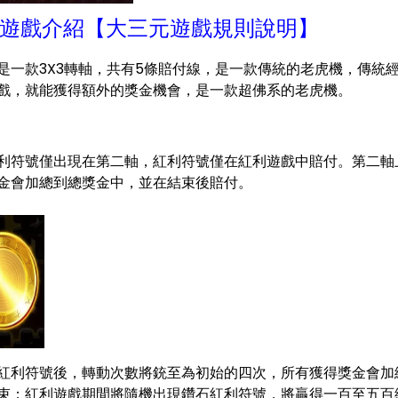
子遊戲介紹【大三元遊戲規則說明】
是一款3X3轉軸，共有5條賠付線，是一款傳統的老虎機，傳統
戲，就能獲得額外的獎金機會，是一款超佛系的老虎機。
利符號僅出現在第二軸，紅利符號僅在紅利遊戲中賠付。第二軸
金會加總到總獎金中，並在結束後賠付。
紅利符號後，轉動次數將銃至為初始的四次，所有獲得獎金會加
束；紅利遊戲期間將隨機出現鑽石紅利符號，將贏得一百至五百