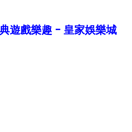
典遊戲樂趣 - 皇家娛樂城