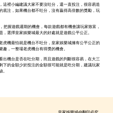
，這裡小編建議大家不要沒吐分，還一直投注，很容易造
的底注，如果機台都不吐分，沒有贏得高倍數的獎勵，玩
色，把握遊戲週期的機會，每款遊戲都有機會讓玩家致富，
題，選擇皇家娛樂城最大的好處就是遊戲公平公正。
老虎機最怕就是機台不吐分，皇家娛樂城擁有公平公正的
樂趣，一整場老虎機台有得獎的機會。
看出機台是否在吐分期，而且遊戲的判斷很容易，在大三
剩下的金額少於投注的金額很可能就是吃分期，建議玩家
驗。
皇家娛樂城@翻印必究