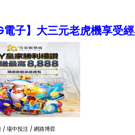
G電子】大三元老虎機享受經
樂
/
場中投注
/
網路博弈