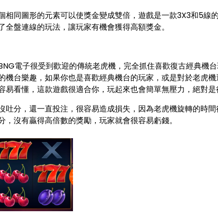
個相同圖形的元素可以使獎金變成雙倍，遊戲是一款3X3和5線
了全盤連線的玩法，讓玩家有機會獲得高額獎金。
BNG電子很受到歡迎的傳統老虎機，完全抓住喜歡復古經典機
的機台樂趣，如果你也是喜歡經典機台的玩家，或是對於老虎機
容易看懂，這款遊戲很適合你，玩起來也會簡單無壓力，絕對是
沒吐分，還一直投注，很容易造成損失，因為老虎機旋轉的時間
分，沒有贏得高倍數的獎勵，玩家就會很容易虧錢。