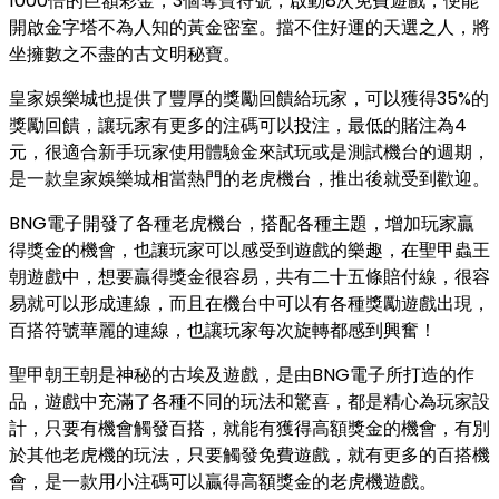
1000倍的巨額彩金，3個奪寶符號，啟動8次免費遊戲，便能
開啟金字塔不為人知的黃金密室。擋不住好運的天選之人，將
坐擁數之不盡的古文明秘寶。
皇家娛樂城也提供了豐厚的獎勵回饋給玩家，可以獲得35%的
獎勵回饋，讓玩家有更多的注碼可以投注，最低的賭注為4
元，很適合新手玩家使用體驗金來試玩或是測試機台的週期，
是一款皇家娛樂城相當熱門的老虎機台，推出後就受到歡迎。
BNG電子開發了各種老虎機台，搭配各種主題，增加玩家贏
得獎金的機會，也讓玩家可以感受到遊戲的樂趣，在聖甲蟲王
朝遊戲中，想要贏得獎金很容易，共有二十五條賠付線，很容
易就可以形成連線，而且在機台中可以有各種獎勵遊戲出現，
百搭符號華麗的連線，也讓玩家每次旋轉都感到興奮！
聖甲朝王朝是神秘的古埃及遊戲，是由BNG電子所打造的作
品，遊戲中充滿了各種不同的玩法和驚喜，都是精心為玩家設
計，只要有機會觸發百搭，就能有獲得高額獎金的機會，有別
於其他老虎機的玩法，只要觸發免費遊戲，就有更多的百搭機
會，是一款用小注碼可以贏得高額獎金的老虎機遊戲。