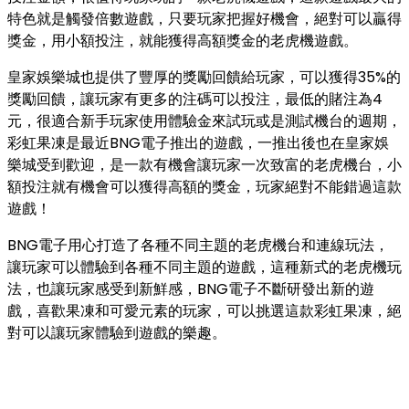
特色就是觸發倍數遊戲，只要玩家把握好機會，絕對可以贏得
獎金，用小額投注，就能獲得高額獎金的老虎機遊戲。
皇家娛樂城也提供了豐厚的獎勵回饋給玩家，可以獲得35%的
獎勵回饋，讓玩家有更多的注碼可以投注，最低的賭注為4
元，很適合新手玩家使用體驗金來試玩或是測試機台的週期，
彩虹果凍是最近BNG電子推出的遊戲，一推出後也在皇家娛
樂城受到歡迎，是一款有機會讓玩家一次致富的老虎機台，小
額投注就有機會可以獲得高額的獎金，玩家絕對不能錯過這款
遊戲！
BNG電子用心打造了各種不同主題的老虎機台和連線玩法，
讓玩家可以體驗到各種不同主題的遊戲，這種新式的老虎機玩
法，也讓玩家感受到新鮮感，BNG電子不斷研發出新的遊
戲，喜歡果凍和可愛元素的玩家，可以挑選這款彩虹果凍，絕
對可以讓玩家體驗到遊戲的樂趣。