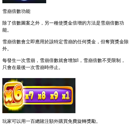
雪崩倍數功能
除了倍數圖案之外，另一種使獎金倍增的方法是雪崩倍數功
能。
雪崩倍數會立即應用於該特定雪崩的任何獎金，但奪寶獎金除
外。
每發生一次雪崩，雪崩倍數就會增加1，雪崩倍數不受限制，
只會在最後一次雪崩時停止。
玩家可以用一百總賭注額外購買免費旋轉獎勵。